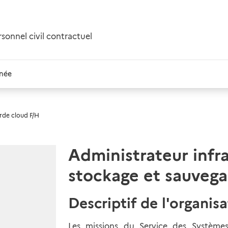
onnel civil contractuel
anée
rde cloud F/H
Administrateur infr
stockage et sauvega
Descriptif de l'organis
Les missions du Service des Système